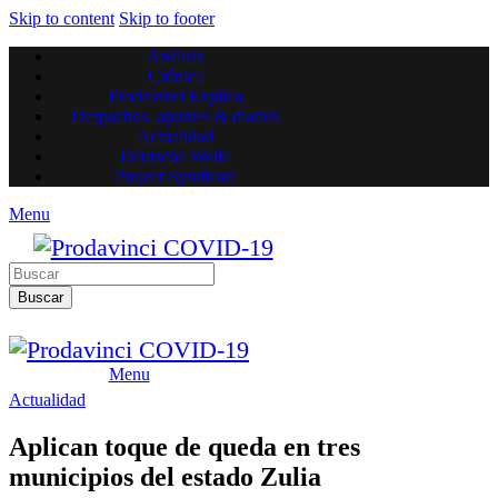
Skip to content
Skip to footer
Análisis
Crónica
Prodavinci Explica
Despachos, apuntes & diarios
Actualidad
Deutsche Welle
Project Syndicate
Menu
Buscar
Menu
Actualidad
Aplican toque de queda en tres
municipios del estado Zulia