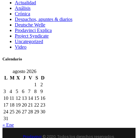
Actualidad
Análisis
Crónica
Despachos, apuntes & diarios
Deutsche Welle
Prodavinci Explica
Project Syndicate
Uncategorized
Video
Calendario
agosto 2026
L
M
X
J
V
S
D
1
2
3
4
5
6
7
8
9
10
11
12
13
14
15
16
17
18
19
20
21
22
23
24
25
26
27
28
29
30
31
« Ene
Prodavinci
© 2020. Todos los derechos reservados.