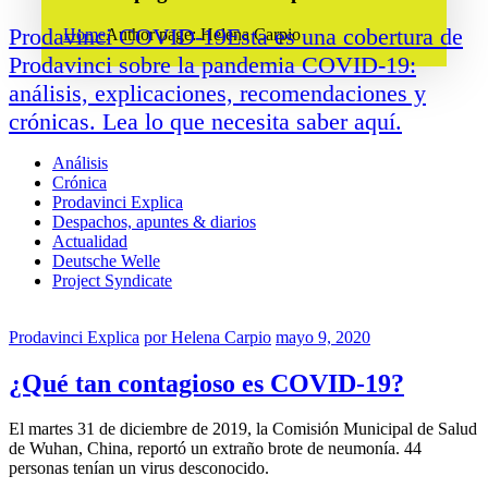
Prodavinci COVID-19
Esta es una cobertura de
Home
Author page: Helena Carpio
Prodavinci sobre la pandemia COVID-19:
análisis, explicaciones, recomendaciones y
crónicas. Lea lo que necesita saber aquí.
Análisis
Crónica
Prodavinci Explica
Despachos, apuntes & diarios
Actualidad
Deutsche Welle
Project Syndicate
Prodavinci Explica
por
Helena Carpio
mayo 9, 2020
¿Qué tan contagioso es COVID-19?
El martes 31 de diciembre de 2019, la Comisión Municipal de Salud
de Wuhan, China, reportó un extraño brote de neumonía. 44
personas tenían un virus desconocido.