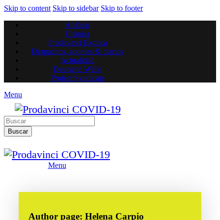
Skip to content
Skip to sidebar
Skip to footer
Análisis
Crónica
Prodavinci Explica
Despachos, apuntes & diarios
Actualidad
Deutsche Welle
Project Syndicate
Menu
Buscar
Menu
Author page: Helena Carpio