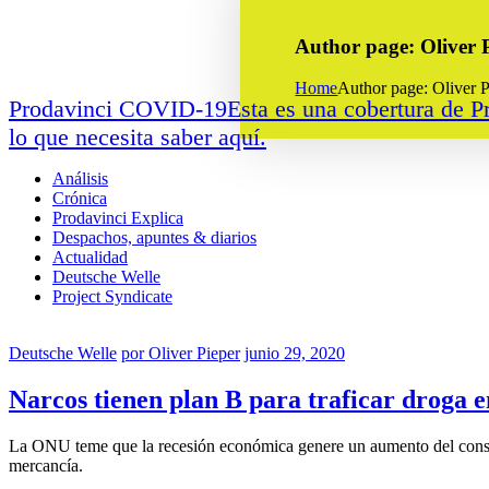
Author page: Oliver 
Home
Author page: Oliver P
Prodavinci COVID-19
Esta es una cobertura de 
lo que necesita saber aquí.
Análisis
Crónica
Prodavinci Explica
Despachos, apuntes & diarios
Actualidad
Deutsche Welle
Project Syndicate
Deutsche Welle
por
Oliver Pieper
junio 29, 2020
Narcos tienen plan B para traficar droga 
La ONU teme que la recesión económica genere un aumento del consumo
mercancía.