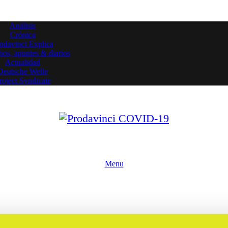
Análisis
Crónica
odavinci Explica
os, apuntes & diarios
Actualidad
Deutsche Welle
roject Syndicate
Menu