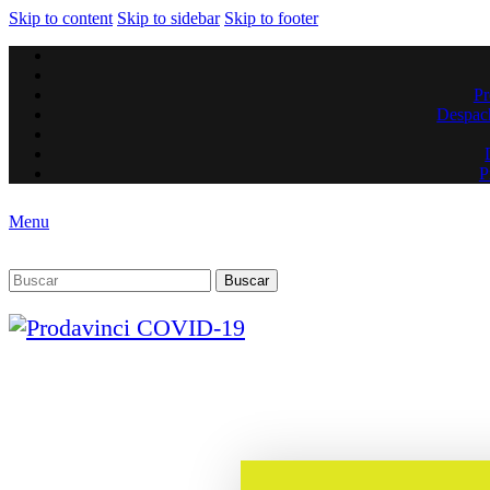
Skip to content
Skip to sidebar
Skip to footer
Pr
Despach
P
Menu
Buscar