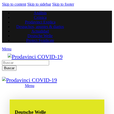
Skip to content
Skip to sidebar
Skip to footer
Análisis
Crónica
Prodavinci Explica
Despachos, apuntes & diarios
Actualidad
Deutsche Welle
Project Syndicate
Menu
Buscar
Menu
Deutsche Welle