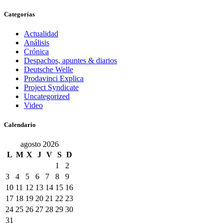
Categorías
Actualidad
Análisis
Crónica
Despachos, apuntes & diarios
Deutsche Welle
Prodavinci Explica
Project Syndicate
Uncategorized
Video
Calendario
agosto 2026
L
M
X
J
V
S
D
1
2
3
4
5
6
7
8
9
10
11
12
13
14
15
16
17
18
19
20
21
22
23
24
25
26
27
28
29
30
31