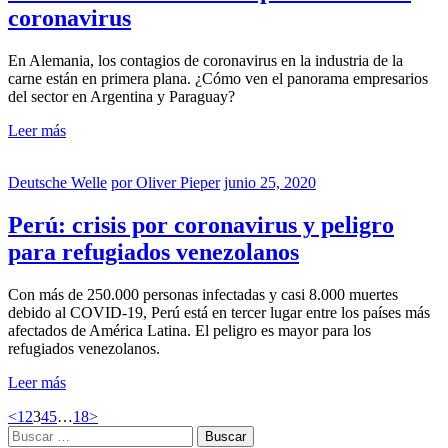
coronavirus
En Alemania, los contagios de coronavirus en la industria de la
carne están en primera plana. ¿Cómo ven el panorama empresarios
del sector en Argentina y Paraguay?
Leer más
Deutsche Welle
por
Oliver Pieper
junio 25, 2020
Perú: crisis por coronavirus y peligro
para refugiados venezolanos
Con más de 250.000 personas infectadas y casi 8.000 muertes
debido al COVID-19, Perú está en tercer lugar entre los países más
afectados de América Latina. El peligro es mayor para los
refugiados venezolanos.
Leer más
Posts
Page
Page
Page
Page
Page
Page
<
1
2
3
4
5
…
18
>
Buscar:
pagination