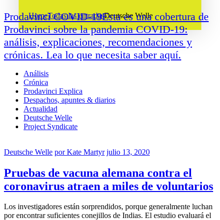
Prodavinci COVID-19
Esta es una cobertura de
Home
Todas las entradas
Deutsche Welle
Prodavinci sobre la pandemia COVID-19:
análisis, explicaciones, recomendaciones y
crónicas. Lea lo que necesita saber aquí.
Análisis
Crónica
Prodavinci Explica
Despachos, apuntes & diarios
Actualidad
Deutsche Welle
Project Syndicate
Deutsche Welle
por
Kate Martyr
julio 13, 2020
Pruebas de vacuna alemana contra el
coronavirus atraen a miles de voluntarios
Los investigadores están sorprendidos, porque generalmente luchan
por encontrar suficientes conejillos de Indias. El estudio evaluará el