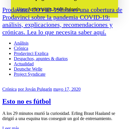
Prodavinci COVID-19
Esta es una cobertura de
Home
Author page: Jován Pulgarín
Prodavinci sobre la pandemia COVID-19:
análisis, explicaciones, recomendaciones y
crónicas. Lea lo que necesita saber aquí.
Análisis
Crónica
Prodavinci Explica
Despachos, apuntes & diarios
Actualidad
Deutsche Welle
Project Syndicate
Crónica
por
Jován Pulgarín
mayo 17, 2020
Esto no es fútbol
A los 29 minutos murió la curiosidad. Erling Braut Haaland se
dirigió a una esquina tras conseguir un gol de entrenamiento.
Leer más