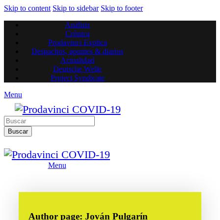
Skip to content
Skip to sidebar
Skip to footer
Análisis
Crónica
Prodavinci Explica
Despachos, apuntes & diarios
Actualidad
Deutsche Welle
Project Syndicate
Menu
Buscar
Menu
Author page: Jován Pulgarín